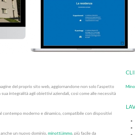
CL
magine del proprio sito web, aggiornandone non solo l’aspetto
Mino
sua integralità agli obiettivi aziendali, così come alle necessità
LAV
a al contempo moderno e dinamico, compatibile con dispositivi
to anche un nuovo dominio,
minotti.immo
, più facile da