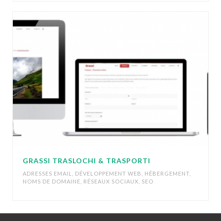
GRASSI TRASLOCHI & TRASPORTI
ADRESSES EMAIL
,
DÉVELOPPEMENT WEB
,
HÉBERGEMENT
,
NOMS DE DOMAINE
,
RÉSEAUX SOCIAUX
,
SEO