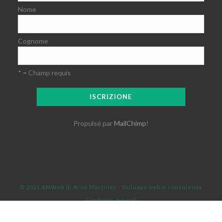
Nome
Cognome
* = Champ requis
Propulsé par
MailChimp
!
© 2021 AMWeb di Aron Martinez - Sviluppo web e consulenza
Condizioni generali
Condividi
Italiano