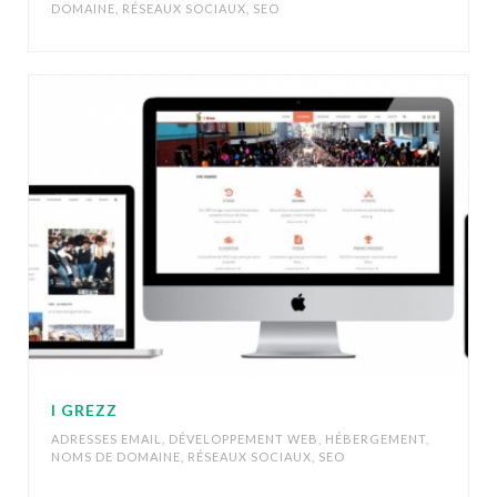
DOMAINE
,
RÉSEAUX SOCIAUX
,
SEO
I GREZZ
ADRESSES EMAIL
,
DÉVELOPPEMENT WEB
,
HÉBERGEMENT
,
NOMS DE DOMAINE
,
RÉSEAUX SOCIAUX
,
SEO