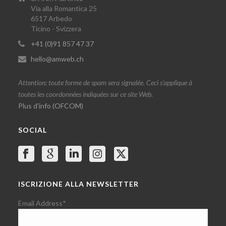
Via alla Romantica 25
6517 Arbedo
Ticino - Svizzera
+41 (0)91 857 47 37
hello@amweb.ch
Attention: toute forme de spam sera signalée. Ceci s'applique à
toutes les coordonnées indiquées sur ce site Web.
Plus d'info (OFCOM)
SOCIAL
ISCRIZIONE ALLA NEWSLETTER
Email Address
*