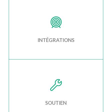
Je configure tous les composants nécessaires au
bon fonctionnement de votre e-commerce
INTÉGRATIONS
J'intègre votre site web avec les systèmes et les
logiciels dont vous nécessitez: newsletter, CRM,
logiciels de gestion divers, etc.
SOUTIEN