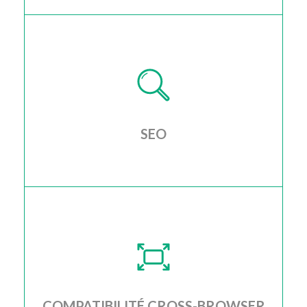
Je configure pour vous des adresses email
professionelles liées à votre nom de domaine
SEO
J'optimise votre site web afin q'il soit
correctement référencé par les principaux
moteurs de recherche
COMPATIBILITÉ CROSS-BROWSER