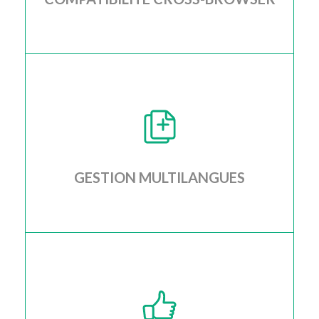
Je vérifie la compatibilité de votre site web sur une
multitude de dispositifs mobiles, tablettes et
ordinateurs
GESTION MULTILANGUES
Je configure votre site web afin que vous puissiez
gérer plusieurs langues de manière claire et
intuitive