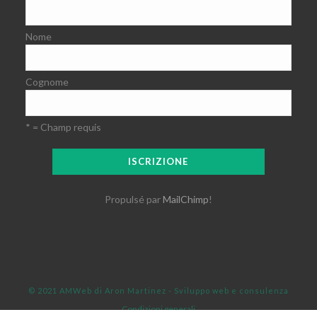
Nome
Cognome
* = Champ requis
Propulsé par
MailChimp
!
© 2021 AMWeb di Aron Martinez - Sviluppo web e consulenza
Condizioni generali