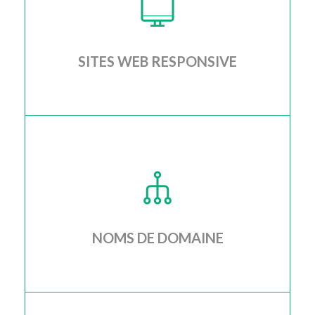
SITES WEB RESPONSIVE
Je crée pour vous un site web qui s'adapte
parfaitement à tous les appareils, systèmes
d'exploitation et navigateurs plus courants
NOMS DE DOMAINE
Je réserve, configure e gère pour vous un ou