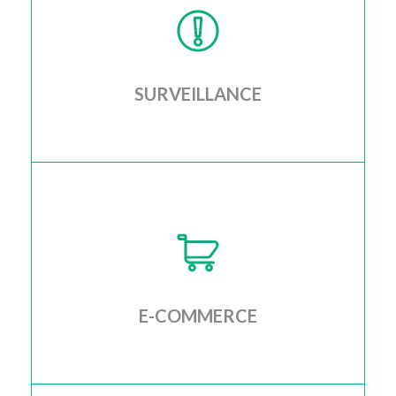
statistiques nécessaires
SURVEILLANCE
Je configure la surveillance de votre site web vous
permettant de détecter de manière proactive
d'éventuels problèmes
E-COMMERCE