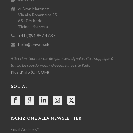
di Aron Martinez
Via alla Romantica 25
6517 Arbedo
Ticino - Svizzera
+41 (0)91 857 47 37
hello@amweb.ch
Attention: toute forme de spam sera signalée. Ceci s'applique à
toutes les coordonnées indiquées sur ce site Web.
Plus d'info (OFCOM)
SOCIAL
ISCRIZIONE ALLA NEWSLETTER
Email Address
*