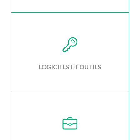
Grace au soutien continu je suis toujours à vos
côtés quand vous avez besoin de moi
LOGICIELS ET OUTILS
J'analyse et configure d'éventuels logiciels
supplémentaires qui peuvent vous simplifier le
travail quotidien