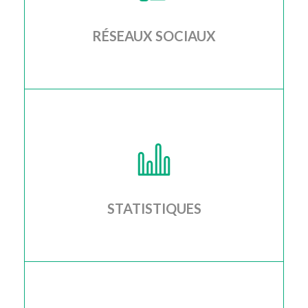
RÉSEAUX SOCIAUX
Je configure pour vous les réseaux sociaux les plus
appropriés, afin d'atteindre tous vos fans et
clients
STATISTIQUES
Je configure pour vous les outils nécessaires afin
que vous puissiez avoir accès à toutes les