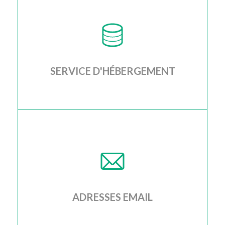
plusieurs noms de domaine
SERVICE D'HÉBERGEMENT
Je gère le service d'hébergement pour vous, au
travers d'un partenaire suisse, fiable et écologique
ADRESSES EMAIL