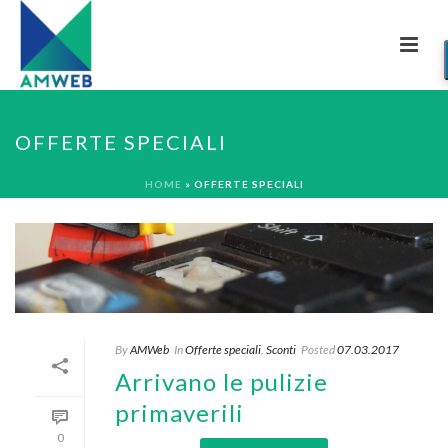
OFFERTE SPECIALI
HOME
»
OFFERTE SPECIALI
By
AMWeb
In
Offerte speciali
,
Sconti
Posted
07.03.2017
Arrivano le pulizie
primaverili
0