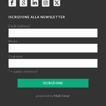
ISCRIZIONE ALLA NEWSLETTER
Email Address
*
Nome
Cognome
* = campo richiesto!
powered by
MailChimp
!