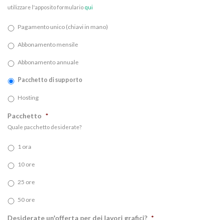
utilizzare l'apposito formulario
qui
Pagamento unico (chiavi in mano)
Abbonamento mensile
Abbonamento annuale
Pacchetto di supporto
Hosting
Pacchetto
*
Quale pacchetto desiderate?
1 ora
10 ore
25 ore
50 ore
Desiderate un'offerta per dei lavori grafici?
*