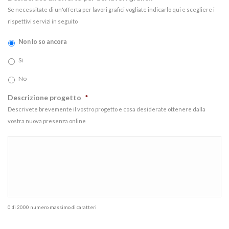
Se necessitate di un'offerta per lavori grafici vogliate indicarlo qui e scegliere i
rispettivi servizi in seguito
Non lo so ancora
Si
No
Descrizione progetto
*
Descrivete brevemente il vostro progetto e cosa desiderate ottenere dalla
vostra nuova presenza online
0 di 2000 numero massimo di caratteri