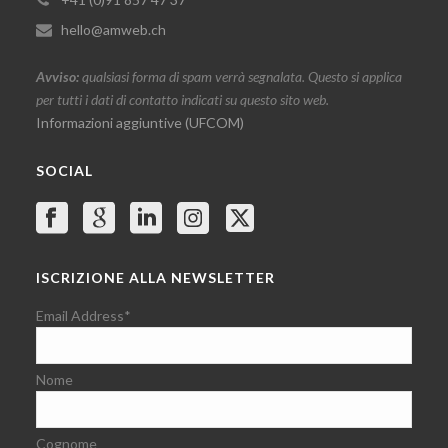
hello@amweb.ch
Avviso:
qualsiasi forma di spam verrà segnalata. Questo si applica
per tutti i dati di contatto indicati su questo sito web.
Informazioni aggiuntive (UFCOM)
SOCIAL
ISCRIZIONE ALLA NEWSLETTER
Email Address
*
Nome
Cognome